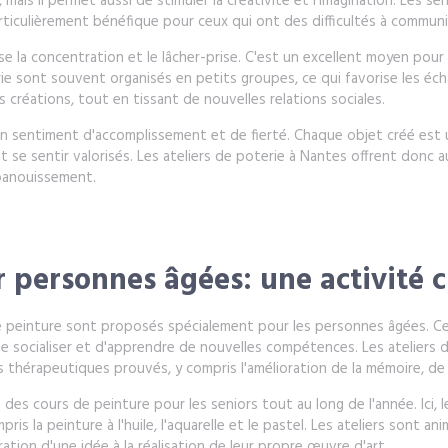
, mais il permet aussi de stimuler la créativité et l'imagination. Les 
rticulièrement bénéfique pour ceux qui ont des difficultés à communi
rise la concentration et le lâcher-prise. C'est un excellent moyen po
erie sont souvent organisés en petits groupes, ce qui favorise les éch
rs créations, tout en tissant de nouvelles relations sociales.
un sentiment d'accomplissement et de fierté. Chaque objet créé est uni
l et se sentir valorisés. Les ateliers de poterie à Nantes offrent don
épanouissement.
 personnes âgées: une activité c
de peinture sont proposés spécialement pour les personnes âgées. Ce
de socialiser et d'apprendre de nouvelles compétences. Les ateliers
 thérapeutiques prouvés, y compris l'amélioration de la mémoire, de 
s cours de peinture pour les seniors tout au long de l'année. Ici, les
is la peinture à l'huile, l'aquarelle et le pastel. Les ateliers sont a
ration d'une idée à la réalisation de leur propre œuvre d'art.