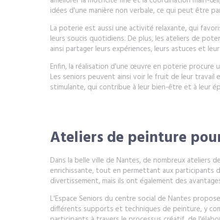
améliorer la motricité fine et la coordination main-œil
idées d'une manière non verbale, ce qui peut être pa
La poterie est aussi une activité relaxante, qui favo
leurs soucis quotidiens. De plus, les ateliers de pot
ainsi partager leurs expériences, leurs astuces et leu
Enfin, la réalisation d'une œuvre en poterie procure 
Les seniors peuvent ainsi voir le fruit de leur travai
stimulante, qui contribue à leur bien-être et à leur 
Ateliers de peinture pour
Dans la belle ville de Nantes, de nombreux ateliers 
enrichissante, tout en permettant aux participants 
divertissement, mais ils ont également des avantages
L'Espace Seniors du centre social de Nantes propose de
différents supports et techniques de peinture, y compr
participants à travers le processus créatif, de l'élabo