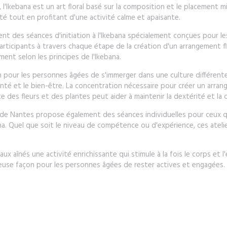
, l'Ikebana est un art floral basé sur la composition et le placement 
ité tout en profitant d'une activité calme et apaisante.
nt des séances d'initiation à l'Ikebana spécialement conçues pour les
articipants à travers chaque étape de la création d'un arrangement flo
ment selon les principes de l'Ikebana.
on pour les personnes âgées de s'immerger dans une culture différent
é et le bien-être. La concentration nécessaire pour créer un arrange
te des fleurs et des plantes peut aider à maintenir la dextérité et la
al de Nantes propose également des séances individuelles pour ceux q
. Quel que soit le niveau de compétence ou d'expérience, ces atelie
 aux aînés une activité enrichissante qui stimule à la fois le corps et 
illeuse façon pour les personnes âgées de rester actives et engagées.