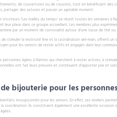
de vêtements, de couvertures ou de coussins, tout en bénéficiant des 
es, partager des astuces et passer un agréable moment.
de tricoteurs 'Les mailles du temps' se réunit toutes les semaines à 
t leur place dans ce groupe accueillant. Les membres plus expérimen
termine par un moment de convivialité autour d'une tasse de thé ou 
us de stimuler la motricité fine et la coordination œil-main, offrent 
moyen pour les seniors de rester actifs et engagés dans leur communau
personnes âgées à Nantes qui cherchent à rester actives, à stimuler le
tionnelles ont fait leurs preuves et continuent d'apporter joie et s
s de bijouterie pour les personne
 bienfaits insoupçonnés pour les seniors. En effet, ces ateliers perm
et la coordination. Ils constituent également une excellente occasion 
 âgées.