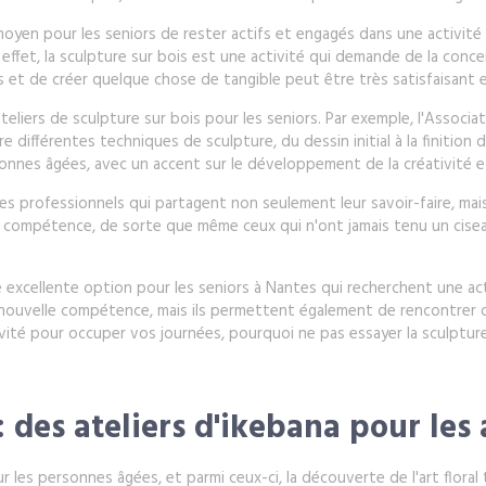
moyen pour les seniors de rester actifs et engagés dans une activité 
ffet, la sculpture sur bois est une activité qui demande de la concen
ins et de créer quelque chose de tangible peut être très satisfaisant e
teliers de sculpture sur bois pour les seniors. Par exemple, l'Assoc
ifférentes techniques de sculpture, du dessin initial à la finition d
sonnes âgées, avec un accent sur le développement de la créativité e
s professionnels qui partagent non seulement leur savoir-faire, mais a
compétence, de sorte que même ceux qui n'ont jamais tenu un ciseau
e excellente option pour les seniors à Nantes qui recherchent une ac
e nouvelle compétence, mais ils permettent également de rencontrer
tivité pour occuper vos journées, pourquoi ne pas essayer la sculpture
: des ateliers d'ikebana pour les 
les personnes âgées, et parmi ceux-ci, la découverte de l'art floral 