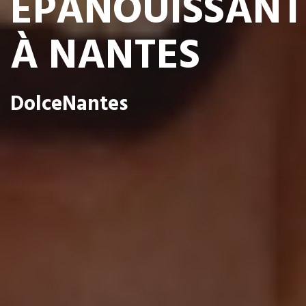
ÉPANOUISSANT
À NANTES
DolceNantes