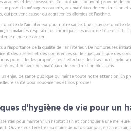
les acariens et les moisissures. Ces polluants peuvent provenir de so
on, aux produits ménagers courants, aux matériaux de construction et
s, qui peuvent causer ou aggraver les allergies et l'asthme.
 qualité de l'air intérieur pour notre santé. Une mauvaise qualité de 
e, les maladies respiratoires chroniques, les maux de tête et la fatig
er le risque de cancer.
nts à l'importance de la qualité de l'air intérieur. De nombreuses initi
tamment des ateliers et des conférences sur le sujet, ainsi que des co
tions pour aider les propriétaires à effectuer des travaux d'amélioratio
t la rénovation avec des matériaux de construction plus sains.
est un enjeu de santé publique qui mérite toute notre attention. En pr
eilleure santé pour nous-mêmes et nos proches.
ques d'hygiène de vie pour un h
sentiel pour maintenir un habitat sain et contribuer à une meilleure
 Ouvrez vos fenêtres au moins deux fois par jour, matin et soir, pou