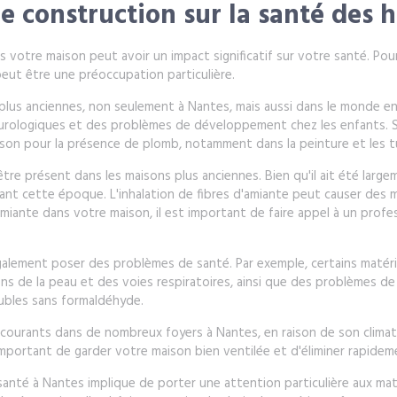
e construction sur la santé des 
s votre maison peut avoir un impact significatif sur votre santé. Pour
eut être une préoccupation particulière.
lus anciennes, non seulement à Nantes, mais aussi dans le monde ent
ologiques et des problèmes de développement chez les enfants. Si
maison pour la présence de plomb, notamment dans la peinture et les t
re présent dans les maisons plus anciennes. Bien qu'il ait été large
ant cette époque. L'inhalation de fibres d'amiante peut causer des
iante dans votre maison, il est important de faire appel à un profess
alement poser des problèmes de santé. Par exemple, certains matér
ons de la peau et des voies respiratoires, ainsi que des problèmes d
ubles sans formaldéhyde.
es courants dans de nombreux foyers à Nantes, en raison de son clim
c important de garder votre maison bien ventilée et d'éliminer rapide
anté à Nantes implique de porter une attention particulière aux mat