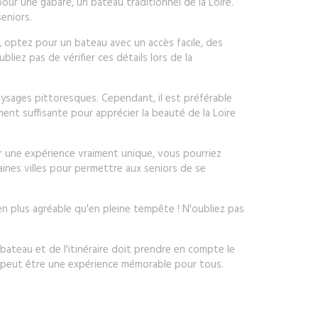
ur une gabare, un bateau traditionnel de la Loire.
seniors.
r, optez pour un bateau avec un accès facile, des
iez pas de vérifier ces détails lors de la
paysages pittoresques. Cependant, il est préférable
ment suffisante pour apprécier la beauté de la Loire
Pour une expérience vraiment unique, vous pourriez
aines villes pour permettre aux seniors de se
ien plus agréable qu'en pleine tempête ! N'oubliez pas
 bateau et de l'itinéraire doit prendre en compte le
tie peut être une expérience mémorable pour tous.