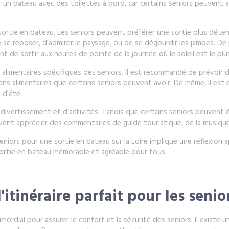
 un bateau avec des toilettes à bord, car certains seniors peuvent avo
 sortie en bateau. Les seniors peuvent préférer une sortie plus déten
se reposer, d'admirer le paysage, ou de se dégourdir les jambes. De 
 de sortir aux heures de pointe de la journée où le soleil est le plus
 alimentaires spécifiques des seniors. Il est recommandé de prévoir
ions alimentaires que certains seniors peuvent avoir. De même, il est
 d'été.
 de divertissement et d'activités. Tandis que certains seniors peuven
peuvent apprécier des commentaires de guide touristique, de la musiqu
ors pour une sortie en bateau sur la Loire implique une réflexion ap
e sortie en bateau mémorable et agréable pour tous.
'itinéraire parfait pour les senio
mordial pour assurer le confort et la sécurité des seniors. Il existe 