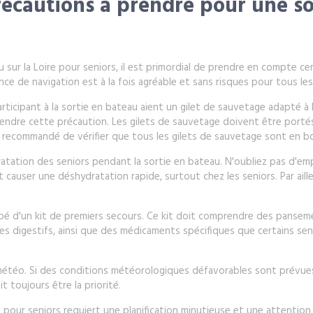
précautions à prendre pour une s
u sur la Loire pour seniors, il est primordial de prendre en compte c
ce de navigation est à la fois agréable et sans risques pour tous les
rticipant à la sortie en bateau aient un gilet de sauvetage adapté à l
rendre cette précaution. Les gilets de sauvetage doivent être porté
recommandé de vérifier que tous les gilets de sauvetage sont en bo
ydratation des seniors pendant la sortie en bateau. N'oubliez pas d'
t causer une déshydratation rapide, surtout chez les seniors. Par aill
pé d'un kit de premiers secours. Ce kit doit comprendre des pansem
s digestifs, ainsi que des médicaments spécifiques que certains sen
er la météo. Si des conditions météorologiques défavorables sont prévu
t toujours être la priorité.
pour seniors requiert une planification minutieuse et une attention p