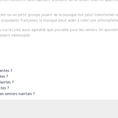
eniors peuvent ainsi capturer la beauté de la nature tout en appr
icien ou un petit groupe jouant de la musique live peut transformer l
s populaires françaises, la musique peut aider à créer une atmosphè
u sur la Loire aussi agréable que possible pour les seniors. En ajouta
aiment mémorable.
antes ?
tes ?
Nantes ?
tes ?
es seniors nantais ?