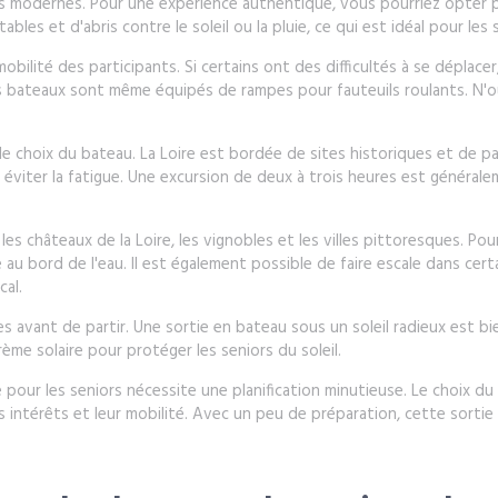
us modernes. Pour une expérience authentique, vous pourriez opter po
s et d'abris contre le soleil ou la pluie, ce qui est idéal pour les 
bilité des participants. Si certains ont des difficultés à se déplace
s bateaux sont même équipés de rampes pour fauteuils roulants. N'oubl
e le choix du bateau. La Loire est bordée de sites historiques et de 
r éviter la fatigue. Une excursion de deux à trois heures est générale
e les châteaux de la Loire, les vignobles et les villes pittoresques. 
au bord de l'eau. Il est également possible de faire escale dans cert
cal.
es avant de partir. Une sortie en bateau sous un soleil radieux est b
ème solaire pour protéger les seniors du soleil.
e pour les seniors nécessite une planification minutieuse. Le choix du
urs intérêts et leur mobilité. Avec un peu de préparation, cette sor