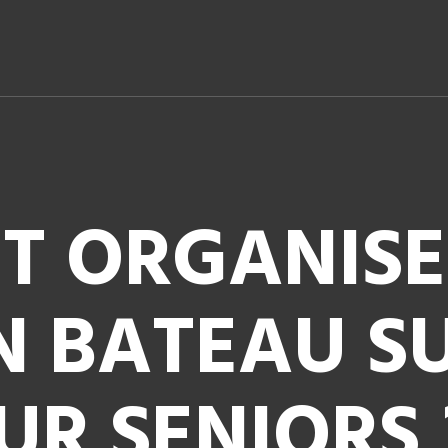
 ORGANISE
N BATEAU S
UR SENIORS 